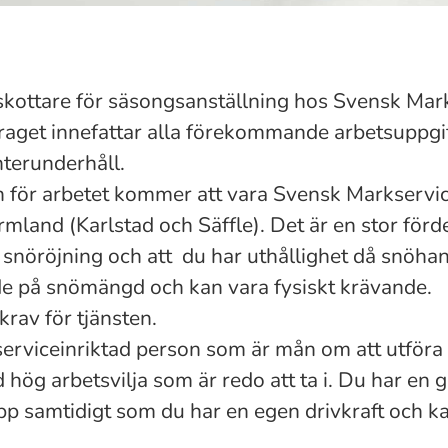
skottare för säsongsanställning hos Svensk Mar
aget innefattar alla förekommande arbetsuppgi
nterunderhåll.
för arbetet kommer att vara Svensk Markservi
rmland (Karlstad och Säffle). Det är en stor förd
 snöröjning och att du har uthållighet då snöhan
de på snömängd och kan vara fysiskt krävande.
krav för tjänsten.
erviceinriktad person som är mån om att utföra e
 hög arbetsvilja som är redo att ta i. Du har en 
pp samtidigt som du har en egen drivkraft och k