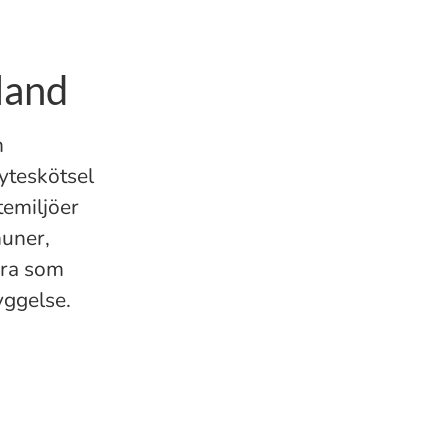
land
m
yteskötsel
temiljöer
muner,
dra som
yggelse.