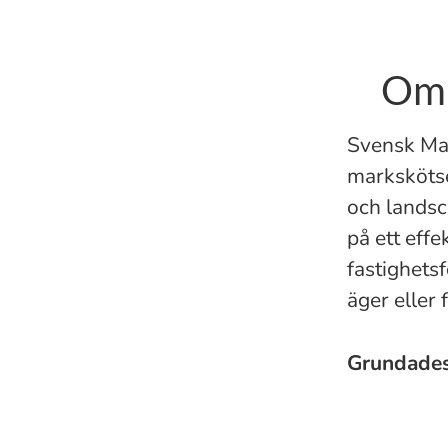
Om 
Svensk Mar
markskötse
och landsc
på ett eff
fastighets
äger eller
Grundade