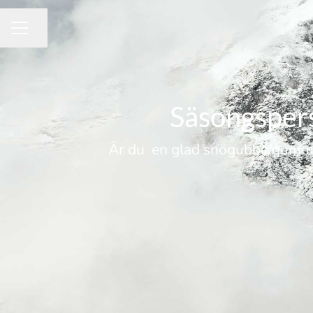
Dela sidan
KARRIÄRMENY
Säsongspers
Är du en glad snögubbe/gumma s