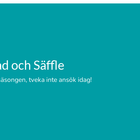
d och Säffle
äsongen, tveka inte ansök idag!