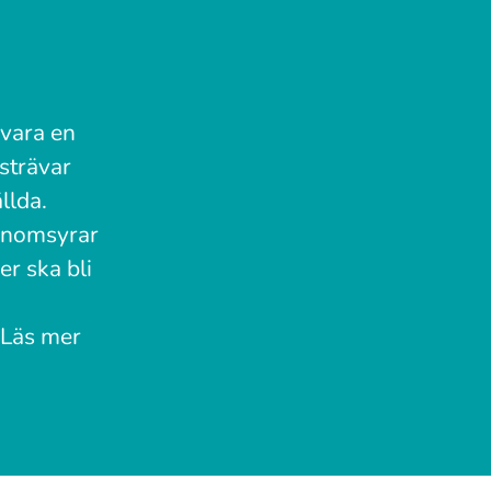
 vara en
rsträvar
llda.
genomsyrar
er ska bli
 Läs mer