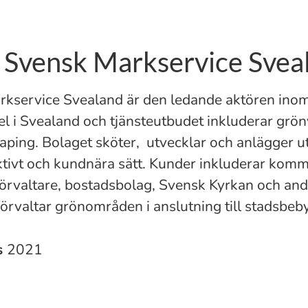
Svensk Markservice Svea
kservice Svealand är den ledande aktören ino
l i Svealand och tjänsteutbudet inkluderar grön
aping. Bolaget sköter, utvecklar och anlägger u
ektivt och kundnära sätt. Kunder inkluderar kom
förvaltare, bostadsbolag, Svensk Kyrkan och an
 förvaltar grönområden i anslutning till stadsbeb
s
2021