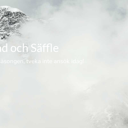
d och Säffle
äsongen, tveka inte ansök idag!