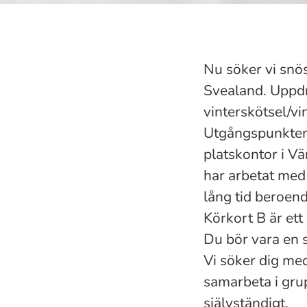
Nu söker vi snö
Svealand. Uppdr
vinterskötsel/vi
Utgångspunkten 
platskontor i Vä
har arbetat med
lång tid beroen
Körkort B är ett 
Du bör vara en s
Vi söker dig med
samarbeta i gru
självständigt.