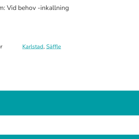
m: Vid behov -inkallning
r
Karlstad
,
Säffle