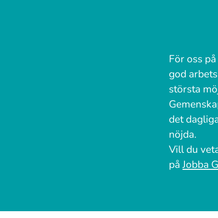
För oss på
god arbetsg
största möj
Gemenskap,
det dagliga
nöjda.
Vill du ve
på
Jobba G