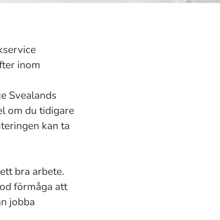
kservice
fter inom
ce Svealands
el om du tidigare
teringen kan ta
tt bra arbete.
god förmåga att
an jobba