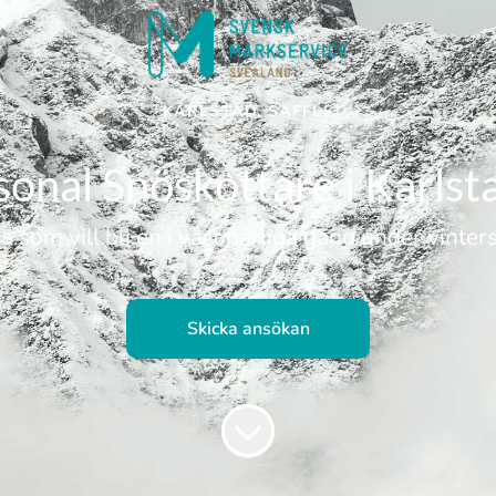
KARLSTAD, SÄFFLE
onal Snöskottare i Karlsta
om vill bli en i vårt härliga gäng under vinters
Skicka ansökan