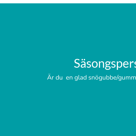
Säsongspers
Är du en glad snögubbe/gumma s